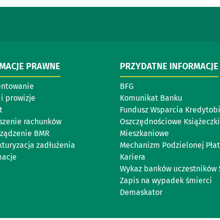
RMACJE PRAWNE
PRZYDATNE INFORMACJE
entowanie
BFG
i prowizje
Komunikat Banku
t
Fundusz Wsparcia Kredytob
szenie rachunków
Oszczędnościowe Książeczki
ządzenie BMR
Mieszkaniowe
kturyzacja zadłużenia
Mechanizm Podzielonej Płat
acje
Kariera
Wykaz banków uczestników 
Zapis na wypadek śmierci
Demaskator