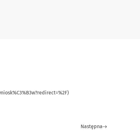
-wniosk%C3%B3w?redirect=%2F)
Następna