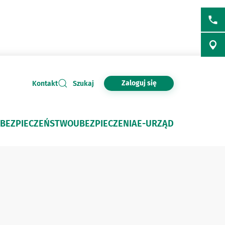
Zaloguj się
Kontakt
Szukaj
BEZPIECZEŃSTWO
UBEZPIECZENIA
E-URZĄD