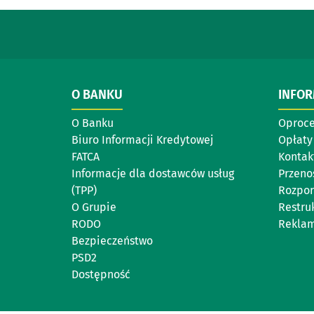
O BANKU
INFO
O Banku
Oproc
Biuro Informacji Kredytowej
Opłaty 
FATCA
Kontak
Informacje dla dostawców usług
Przeno
(TPP)
Rozpor
O Grupie
Restru
RODO
Reklam
Bezpieczeństwo
PSD2
Dostępność