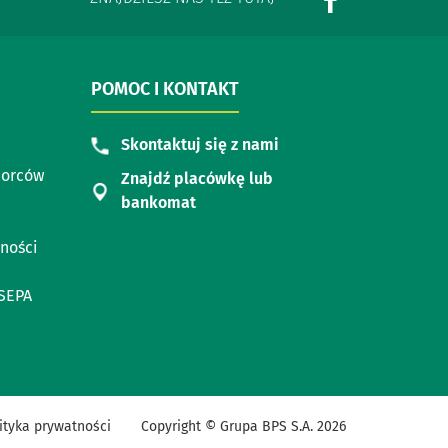
POMOC I KONTAKT
Skontaktuj się z nami
iorców
Znajdź placówkę lub
bankomat
ności
SEPA
ityka prywatności
Copyright © Grupa BPS S.A.
2026