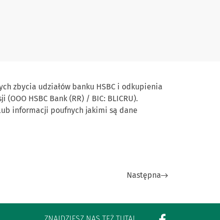
cych zbycia udziałów banku HSBC i odkupienia
ji (OOO HSBC Bank (RR) / BIC: BLICRU).
lub informacji poufnych jakimi są dane
Następna
ZNAJDZIESZ NAS TEŻ TUTAJ