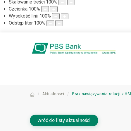
Skalowanie treści
100
%
Czcionka
100
%
Wysokość linii
100
%
Odstęp liter
100
%
Aktualności
Brak nawiązywania relacji z HS
Wróć do listy aktualności