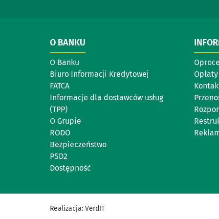
O BANKU
INFO
O Banku
Oproc
Biuro Informacji Kredytowej
Opłaty 
FATCA
Kontak
Informacje dla dostawców usług
Przeno
(TPP)
Rozpor
O Grupie
Restru
RODO
Reklam
Bezpieczeństwo
PSD2
Dostępność
Realizacja:
VerdIT