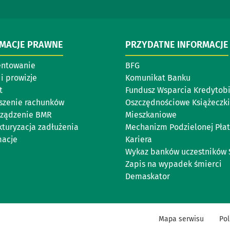
RMACJE PRAWNE
PRZYDATNE INFORMACJE
entowanie
BFG
i prowizje
Komunikat Banku
t
Fundusz Wsparcia Kredytob
szenie rachunków
Oszczędnościowe Książeczki
ządzenie BMR
Mieszkaniowe
kturyzacja zadłużenia
Mechanizm Podzielonej Płat
acje
Kariera
Wykaz banków uczestników 
Zapis na wypadek śmierci
Demaskator
Mapa serwisu
Pol