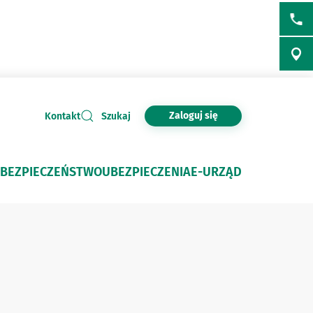
Zaloguj się
Kontakt
Szukaj
BEZPIECZEŃSTWO
UBEZPIECZENIA
E-URZĄD