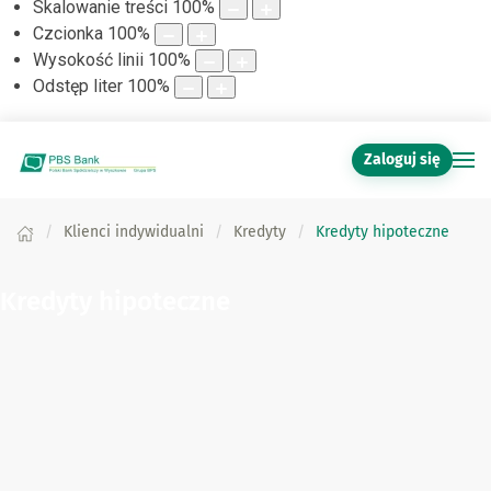
Skalowanie treści
100
%
Czcionka
100
%
Wysokość linii
100
%
Odstęp liter
100
%
Zaloguj się
Klienci indywidualni
Kredyty
Kredyty hipoteczne
Kredyty hipoteczne